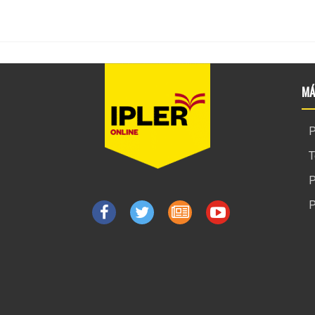
MÁ
P
T
P
P