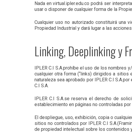
Nada en virtual.ipler.edu.co podrá ser interpre
usar o disponer de cualquier forma de la Propied
Cualquier uso no autorizado constituirá una v
Propiedad Industrial y dará lugar a las accione
Linking, Deeplinking y 
IPLER C.I S.A.prohíbe el uso de los nombres y
cualquier otra forma (“links) dirigidos a siti
naturaleza sea aprobado por IPLER C.I S.A.por 
C.I S.A.
IPLER C.I S.A.se reserva el derecho de solici
establecimiento en páginas no controladas por I
El despliegue, uso, exhibición, copia o cualqui
sitios no controlados por IPLER C.I S.A.(Fram
de propiedad intelectual sobre los contenidos y