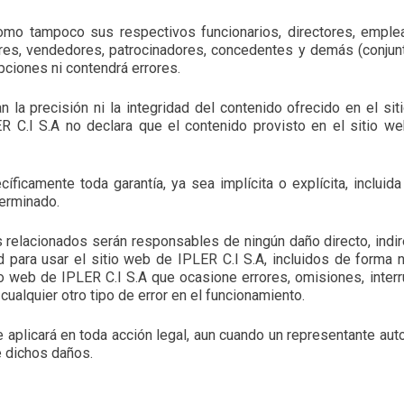
como tampoco sus respectivos funcionarios, directores, empl
idores, vendedores, patrocinadores, concedentes y demás (conjun
upciones ni contendrá errores.
n la precisión ni la integridad del contenido ofrecido en el s
ER C.I S.A no declara que el contenido provisto en el sitio w
ficamente toda garantía, ya sea implícita o explícita, incluida 
terminado.
us relacionados serán responsables de ningún daño directo, indi
d para usar el sitio web de IPLER C.I S.A, incluidos de forma n
io web de IPLER C.I S.A que ocasione errores, omisiones, interr
cualquier otro tipo de error en el funcionamiento.
 aplicará en toda acción legal, aun cuando un representante aut
e dichos daños.