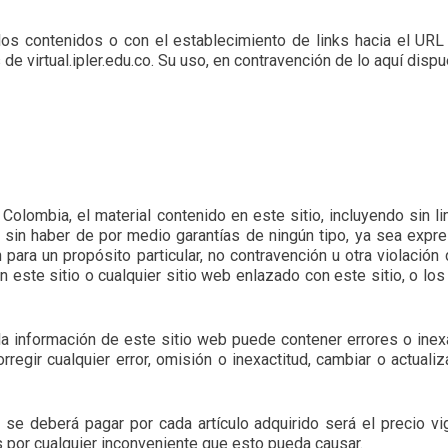
los contenidos o con el establecimiento de links hacia el URL h
e virtual.ipler.edu.co. Su uso, en contravención de lo aquí dispu
lombia, el material contenido en este sitio, incluyendo sin limi
 sin haber de por medio garantías de ningún tipo, ya sea expres
 para un propósito particular, no contravención u otra violación
en este sitio o cualquier sitio web enlazado con este sitio, o lo
e la información de este sitio web puede contener errores o ine
orregir cualquier error, omisión o inexactitud, cambiar o actual
e se deberá pagar por cada artículo adquirido será el precio 
 por cualquier inconveniente que esto pueda causar.