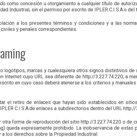
tado como concesión u otorgamiento a cualquier título de autoriz
ad Industrial, sin el permiso por escrito de IPLER C.I S.A.o del 
iolación a los presentes términos y condiciones y a las norm
s civiles y penales correspondientes.
Framing
/o logotipos, marcas y cualesquiera otros signos distintivos de
os en Internet cuyo URL sea diferente de http://3.227.74.220, a 
escrito en cuyo caso deberá atenerse a los criterios y manuale
tar el retiro de enlaces que hayan sido establecidos en sitio
PLER C.I S.A.de enlaces a subdirectorios dentro del URL http://3
er otra forma de reproducción del sitio http://3.227.74.220 o de 
ing) queda expresamente prohibido. La inobservancia de estas 
 a los derechos sobre la Propiedad Industrial.