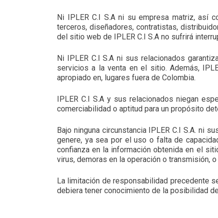
Ni IPLER C.I S.A ni su empresa matriz, así 
terceros, diseñadores, contratistas, distribu
del sitio web de IPLER C.I S.A no sufrirá interr
Ni IPLER C.I S.A ni sus relacionados garantiza
servicios a la venta en el sitio. Además, IPL
apropiado en, lugares fuera de Colombia.
IPLER C.I S.A y sus relacionados niegan especí
comerciabilidad o aptitud para un propósito de
Bajo ninguna circunstancia IPLER C.I S.A. ni s
genere, ya sea por el uso o falta de capacida
confianza en la información obtenida en el sit
virus, demoras en la operación o transmisión, o 
La limitación de responsabilidad precedente se
debiera tener conocimiento de la posibilidad d