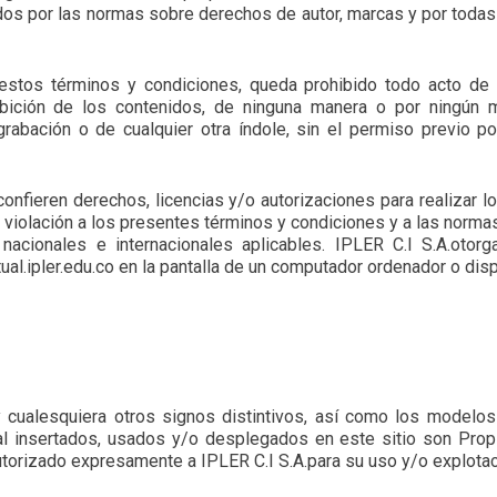
gidos por las normas sobre derechos de autor, marcas y por todas
stos términos y condiciones, queda prohibido todo acto de co
xhibición de los contenidos, de ninguna manera o por ningún 
rabación o de cualquier otra índole, sin el permiso previo por
nfieren derechos, licencias y/o autorizaciones para realizar l
a violación a los presentes términos y condiciones y a las norm
nacionales e internacionales aplicables. IPLER C.I S.A.otorg
tual.ipler.edu.co en la pantalla de un computador ordenador o dis
cualesquiera otros signos distintivos, así como los modelos
ual insertados, usados y/o desplegados en este sitio son Prop
torizado expresamente a IPLER C.I S.A.para su uso y/o explotac